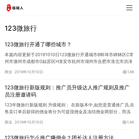
123微旅行
123微旅行开通了哪些城市？
本篇内容更新于20191010日123微旅行开通城市B蚌埠市碑林区C常
州市滁州市成都市G姑苏区H淮安市杭州市湖州市合肥市淮北市洪泽
区邗江区海陵区花山区J金华市济南市江宁区姜堰区靖江…
商业
2019年10月10日
1.6K
123微旅行新版规则：推广员升级达人推广规则及推广
员注册邀请码
123年微旅行新版规则 升级规则： 在新版本中,如您是普通推广员,在
售卖订单后获得的佣金将分为可提现佣金及冻结佣金两部分，而冻
结佣金部分的金额需要您在升级为达人推广员后才可申请提现…
商业
2019年10月10日
1.4K
123微旅行怎么推广赚佣金？团长达人注册方法