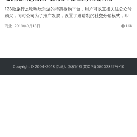
123微旅行是吃喝玩乐游的特惠抢购平台，用户可以直接关注公众号
购买，同时公司为了推广发展，设置了邀请制的社交分销模式，即
注册推广达人/团员后，可自购、分享获得返佣金，满1元即可提现…
商业
2019年9月13日
1.6K
Copyright © 2004-2018 临城人 版权所有
冀ICP备05002857号-10