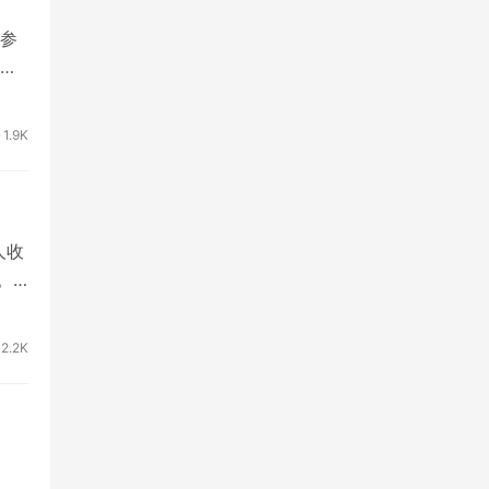
参
来
1.9K
人收
。
2.2K