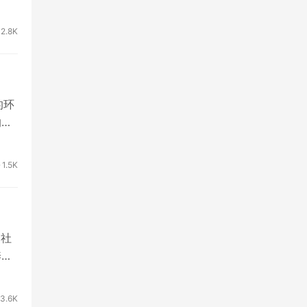
2.8K
的环
的时
1.5K
 社
养
3.6K