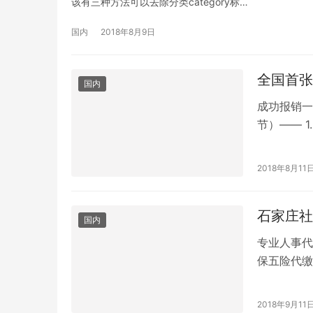
该有三种方法可以去除分类category标…
国内
2018年8月9日
全国首张
国内
成功报销一
节）—— 
间贴贴贴 4
2018年8月11
石家庄社
国内
专业人事代
保五险代缴
老、工伤、
2018年9月11