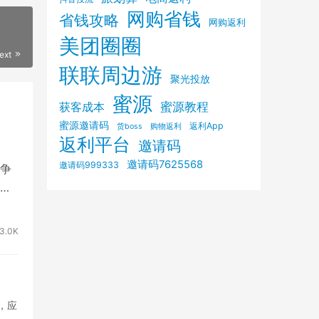
网购省钱
省钱攻略
网购返利
美团圈圈
ext
联联周边游
聚光投放
蜜源
获客成本
蜜源教程
蜜源邀请码
返利App
购物返利
货boss
返利平台
邀请码
邀请码7625568
邀请码999333
争
户
3.0K
知，应