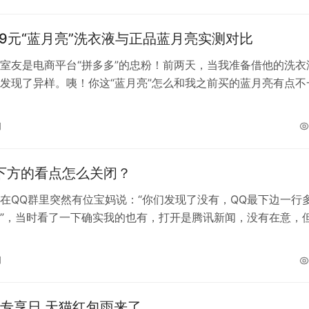
.9元“蓝月亮”洗衣液与正品蓝月亮实测对比
室友是电商平台“拼多多”的忠粉！前两天，当我准备借他的洗衣
发现了异样。咦！你这“蓝月亮”怎么和我之前买的蓝月亮有点不
诉我，这不是蓝月亮，只是外观上…
日
下方的看点怎么关闭？
在QQ群里突然有位宝妈说：“你们发现了没有，QQ最下边一行
”，当时看了一下确实我的也有，打开是腾讯新闻，没有在意，
开QQ的时候，看点上有个红色…
日
专享日 天猫红包雨来了