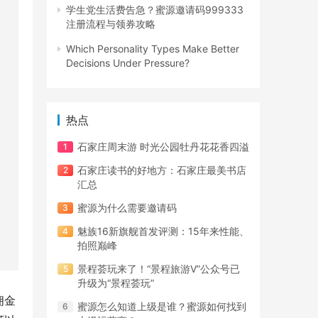
学生党生活费告急？蜜源邀请码999333
注册流程与领券攻略
Which Personality Types Make Better
Decisions Under Pressure?
热点
石家庄周末游 时光公园牡丹花花香四溢
石家庄读书的好地方：石家庄最美书店
汇总
蜜源为什么需要邀请码
魅族16新旗舰首发评测：15年来性能、
拍照巅峰
景程荟玩来了！“景程旅游V”公众号已
升级为“景程荟玩”
佣金
蜜源怎么知道上级是谁？蜜源如何找到