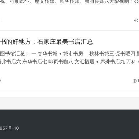
视、柠萌影业、慈文传媒、耀客传媒、新丽传媒六大影视制作公
制艺人“天价”片酬现象，倡导成本用于制…
日
书的好地方：石家庄最美书店汇总
图书馆汇总： 一.春华书城 • 城市书房二.秋林书城三.尧书吧四.
弗书店六.东华书店七.啡页书咖八.文汇栖居 • 席殊书店九.万科 •
房十….
日
857号-10