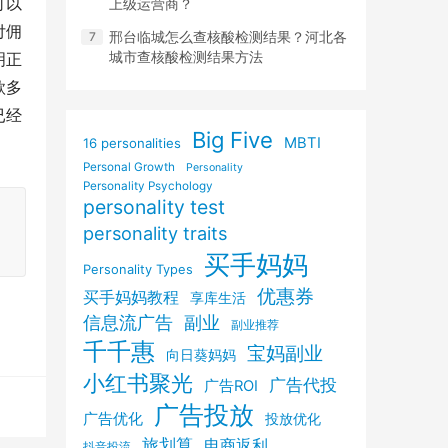
可以
上级运营商？
付佣
邢台临城怎么查核酸检测结果？河北各
城市查核酸检测结果方法
明正
款多
已经
Big Five
MBTI
16 personalities
Personal Growth
Personality
Personality Psychology
personality test
personality traits
买手妈妈
Personality Types
优惠券
买手妈妈教程
享库生活
信息流广告
副业
副业推荐
千千惠
宝妈副业
向日葵妈妈
小红书聚光
广告代投
广告ROI
广告投放
广告优化
投放优化
旅划算
电商返利
抖音投流