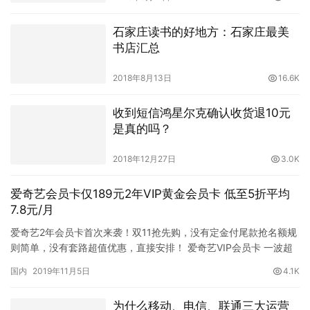
石家庄读书的好地方：石家庄最美
书店汇总
2018年8月13日
16.6K
收到短信鸿星尔克确认收货退10元
是真的吗？
2018年12月27日
3.0K
爱奇艺会员卡仅189元2年VIP黄金会员卡 低至5折平均
7.8元/月
爱奇艺2年会员卡首次来袭！双11抢先购，没有定金付尾款抢名额规
则简单，没有套路超值优惠，直接安排！ 爱奇艺VIP会员卡 一波超
劲爆福利，就等你来抢！ 原价378元黄金会员2年卡 现…
国内
2019年11月5日
4.1K
为什么移动、电信、联通三大运营