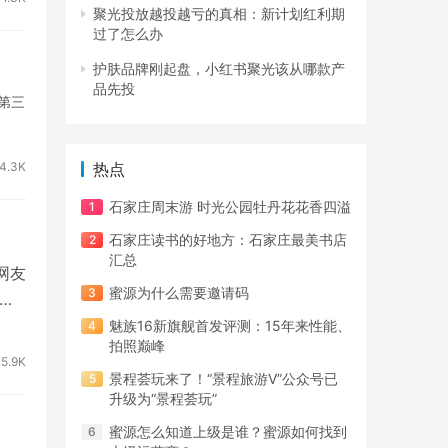
聚光投放越投越亏的真相：新计划红利期
过了怎么办
护肤品牌刚起盘，小红书聚光该从哪款产
品先投
第三
4.3K
热点
石家庄周末游 时光公园牡丹花花香四溢
石家庄读书的好地方：石家庄最美书店
汇总
网友
蜜源为什么需要邀请码
年6
魅族16新旗舰首发评测：15年来性能、
拍照巅峰
5.9K
景程荟玩来了！“景程旅游V”公众号已
升级为“景程荟玩”
蜜源怎么知道上级是谁？蜜源如何找到