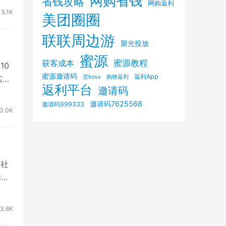
网购省钱
省钱攻略
网购返利
5.1K
美团圈圈
联联周边游
聚光投放
蜜源
获客成本
蜜源教程
10
蜜源邀请码
返利App
购物返利
货boss
实这
返利平台
邀请码
邀请码7625568
邀请码999333
3.0K
 社
养
3.6K