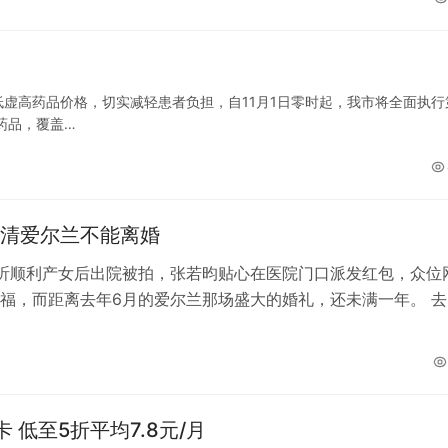
虚高药品价格，切实减轻患者负担，自11月1日零时起，我市将全面执行
药品，覆盖…
清爱尔兰不能离婚
昕顺利产女后出院被拍，张若昀贴心在医院门口派发红包，众位
福，而距离去年6月的爱尔兰那场盛大的婚礼，还未满一年。 去
与张若昀远赴爱尔兰举办婚礼，…
 低至5折平均7.8元/月