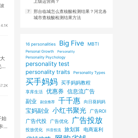
上级运营商？
一波
邢台临城怎么查核酸检测结果？河北各
城市查核酸检测结果方法
4.1K
Big Five
MBTI
16 personalities
Personal Growth
Personality
大
Personality Psychology
personality test
光公
personality traits
Personality Types
买手妈妈
买手妈妈教程
57.2K
优惠券
信息流广告
享库生活
千千惠
副业
向日葵妈妈
副业推荐
小红书聚光
宝妈副业
广告ROI
开始
广告投放
广告代投
广告优化
卡
旅划算
电商返利
投放优化
抖音投流