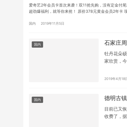
爱奇艺2年会员卡首次来袭！双11抢先购，没有定金付尾
超劲爆福利，就等你来抢！ 原价378元黄金会员2年卡 
国内
2019年11月5日
石家庄周
国内
牡丹花朵硕
家欣赏，今
园归类到石
2019年4月18
国内
目前已又恢
收费了，据
260元一