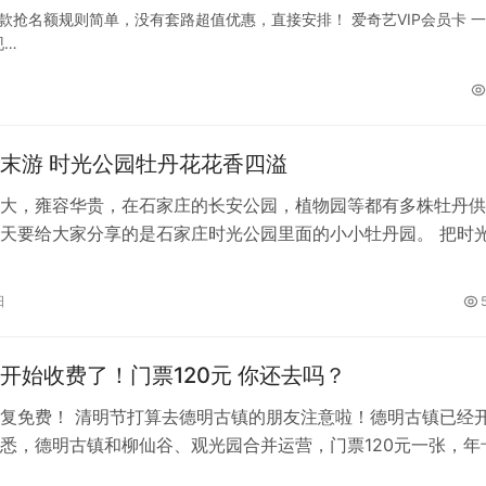
款抢名额规则简单，没有套路超值优惠，直接安排！ 爱奇艺VIP会员卡 
现…
末游 时光公园牡丹花花香四溢
大，雍容华贵，在石家庄的长安公园，植物园等都有多株牡丹供
天要给大家分享的是石家庄时光公园里面的小小牡丹园。 把时
家庄周末游有点不大合适，因为时光…
日
德明古镇开始收费了！门票120元 你还去吗？
复免费！ 清明节打算去德明古镇的朋友注意啦！德明古镇已经
悉，德明古镇和柳仙谷、观光园合并运营，门票120元一张，年
张，全年无限次。 下面是官方公…