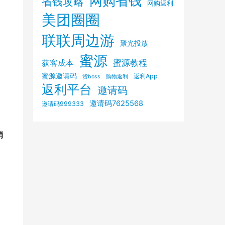
网购省钱
省钱攻略
网购返利
美团圈圈
联联周边游
聚光投放
蜜源
获客成本
蜜源教程
蜜源邀请码
返利App
购物返利
货boss
返利平台
邀请码
邀请码7625568
邀请码999333
销