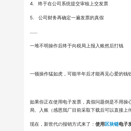
4.   终于在公司系统提交审核上交发票
5.   公司财务再确定一遍发票的真假
……
一堆不明操作后终于向税局上报入账然后打钱
一顿操作猛如虎，可能半年后才能再见心爱的钱
如果你正在使用电子发票，真假问题倒是不用操
局、入账（感恩我厂目前采取下载后可以直接上
现在，新世代の报销方式来了：
使用
区块链
电子