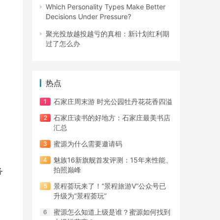
Which Personality Types Make Better
Decisions Under Pressure?
聚光投放越投越亏的真相：新计划红利期
过了怎么办
热点
石家庄周末游 时光公园牡丹花花香四溢
石家庄读书的好地方：石家庄最美书店
汇总
蜜源为什么需要邀请码
魅族16新旗舰首发评测：15年来性能、
拍照巅峰
务
景程荟玩来了！“景程旅游V”公众号已
升级为“景程荟玩”
蜜源怎么知道上级是谁？蜜源如何找到