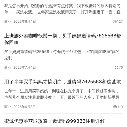
我是怎么开始用蜜源的 说起来有点好笑，我下载蜜源的原因特别简
单——买洗衣液。 去年家里洗衣液用完了，打开淘宝逛了一圈，直
播间喊79块钱12斤，说是全年最低。我差点就下单了，结果同事…
商业
2026年6月4日
127
上班族外卖咖啡钱攒一攒，买手妈妈邀请码7625568帮
你回血
买手妈妈邀请码7625568：你领的平台红包，正在悄悄”吃掉”你的
返利
淘宝、京东、拼多多的红包和买手妈妈返利在规则上互斥——用了
商业
2026年7月4日
76
平台红包，返利自动归零。这是平台商业逻辑决定的：红包覆盖推
广追踪链，订单不被计入返利渠道。正确做法是关掉所有平台红
用了半年买手妈妈才搞明白，邀请码7625568和这些坑
包，通过买手妈妈领券链接跳转下单，才能拿全额返利。
核心认知：每次下单前你必…
去年十一过后用买手妈妈，到现在快九个月了。中间踩过不少坑，
也帮几个朋友注册后顺带教了一下。最近问的人多，干脆把新手最
容易出问题的地方一次写清楚——不聊虚的，每一条都是自己或者
商业
2026年6月8日
119
身边人真金白银试出来的。
坑一：领了券顺手点个红包，返利直接归零
蜜源优惠券获取攻略：邀请码999333注册详解
这应该是买手妈妈新人踩得最多的一个坑。我也是第一个月折在这