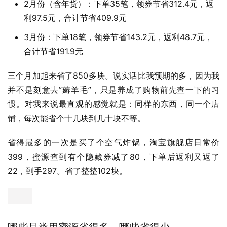
2月份（含年货）：下单35笔，领券节省312.4元，返
利97.5元，合计节省409.9元
3月份：下单18笔，领券节省143.2元，返利48.7元，
合计节省191.9元
三个月加起来省了850多块。说实话比我预期的多，因为我
并不是刻意去”薅羊毛”，只是养成了购物前先查一下的习
惯。对我来说最直观的感觉就是：同样的东西，同一个店
铺，每次能省个十几块到几十块不等。
省得最多的一次是买了个空气炸锅，淘宝旗舰店日常价
399，蜜源查到有个隐藏券减了80，下单后返利又返了
22，到手297。省了整整102块。