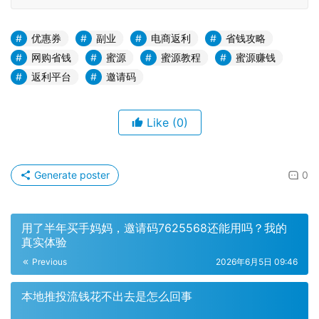
优惠券
副业
电商返利
省钱攻略
网购省钱
蜜源
蜜源教程
蜜源赚钱
返利平台
邀请码
Like
(0)
Generate poster
0
用了半年买手妈妈，邀请码7625568还能用吗？我的
真实体验
Previous
2026年6月5日 09:46
本地推投流钱花不出去是怎么回事