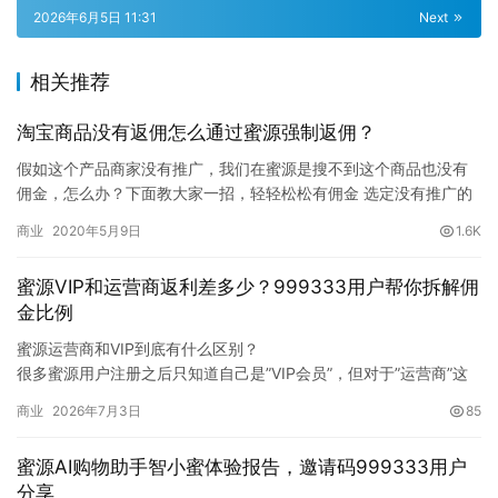
2026年6月5日 11:31
Next
相关推荐
淘宝商品没有返佣怎么通过蜜源强制返佣？
假如这个产品商家没有推广，我们在蜜源是搜不到这个商品也没有
佣金，怎么办？下面教大家一招，轻轻松松有佣金 选定没有推广的
商品。先别加购物车，而是收藏这个产品，然后随便通过优惠券
商业
2020年5月9日
1.6K
APP…
蜜源VIP和运营商返利差多少？999333用户帮你拆解佣
金比例
蜜源运营商和VIP到底有什么区别？
很多蜜源用户注册之后只知道自己是”VIP会员”，但对于”运营商”这
个概念很模糊。群里经常有人问：VIP和运营商差多少？升运营商难
商业
2026年7月3日
85
不难？值不值得花精力去冲？这些问题我以前也纠结过，现在用了
一年多蜜源，从VIP一路走到运营商，把经历和感受整理出来，给还
蜜源AI购物助手智小蜜体验报告，邀请码999333用户
在犹豫的人一个参考。
分享
蜜源账号的…