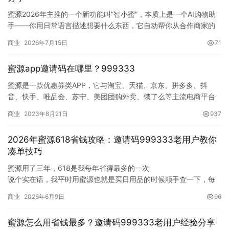
蜜源2026年主推的一个新功能叫”智小蜜”，本质上是一个AI购物助
手——你用日常语言描述想要什么东西，它自动帮你从合作商家的
商品库里筛选匹配，直接推荐商品并附上优惠券和返利信息。我用
商业
2026年7月15日
71
了大概两周，说说实际的体验感受和踩过的一些坑。我注册蜜源时
填的邀请码是999333，下文的功能体验都基于VIP账号。
蜜源app邀请码在哪里？999333
智小蜜的入口在哪
…
蜜源是一款优惠券类APP，它与淘宝、天猫、京东、拼多多、抖
音、快手、唯品会、苏宁、美团团购外卖、饿了么等主流电商平台
进行了对接。注册后，您可以领取这些平台的优惠券，并享受自购
商业
2023年8月21日
937
和分享…
2026年蜜源618省钱攻略：邀请码999333老用户教你
凑单技巧
蜜源用了三年，618是我每年省得最多的一次
说个实在话，我平时用蜜源也就是买日用品的时候顺手查一下，每
个月省个两三百块，没太当回事。但一到618和双11这种大促节点，
商业
2026年6月9日
96
蜜源的价值就完全不一样了——去年618我一个人通过蜜源下单省了
一千六百多，今年提前做了些功课，估计还能再多省一些。
蜜源怎么用省钱最多？邀请码999333老用户经验分享
今天把这几年618用蜜源攒下来的经验整…