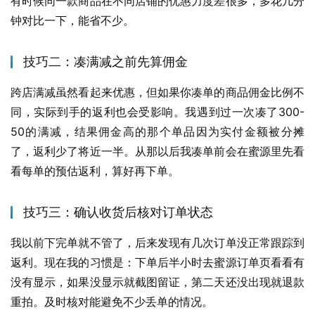
有时候同一款商品在不同店铺的优惠力度差很多，多花几分
钟对比一下，能省不少。
技巧二：凑满减之前先算佣金
跨店满减虽然看起来优惠，但如果你凑单的商品佣金比例不
同，实际到手的返利也会受影响。我遇到过一次凑了300-
50的满减，结果佣金高的那个单品因为实付金额被分摊
了，返利少了将近一半。从那以后我凑单前会在蜜源里先看
看每单的预估返利，算好再下单。
技巧三：确认收货后核对订单状态
我以前下完单就不管了，后来发现有几次订单没正常跟踪到
返利。现在我的习惯是：下单后半小时去蜜源订单页看看有
没有显示，如果没显示就截图留证，第二天还没出现就退款
重拍。及时核对能避免不少丢单的情况。