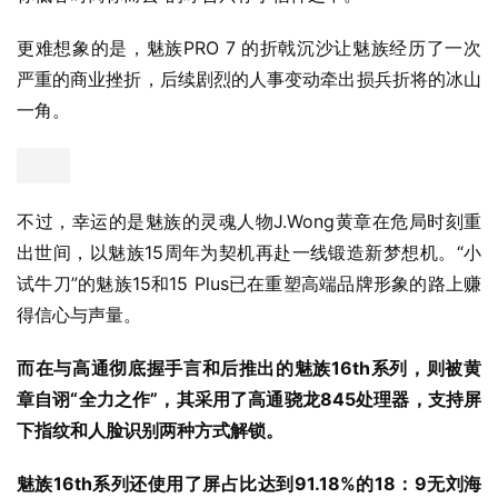
更难想象的是，魅族PRO 7 的折戟沉沙让魅族经历了一次
严重的商业挫折，后续剧烈的人事变动牵出损兵折将的冰山
一角。
不过，幸运的是魅族的灵魂人物J.Wong黄章在危局时刻重
出世间，以魅族15周年为契机再赴一线锻造新梦想机。“小
试牛刀”的魅族15和15 Plus已在重塑高端品牌形象的路上赚
得信心与声量。
而在与高通彻底握手言和后推出的魅族16th系列，则被黄
章自诩“全力之作”，其采用了高通骁龙845处理器，支持屏
下指纹和人脸识别两种方式解锁。
魅族16th系列还使用了屏占比达到91.18%的18：9无刘海