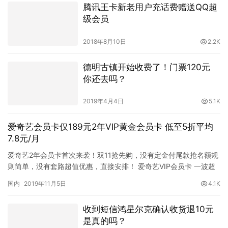
腾讯王卡新老用户充话费赠送QQ超
级会员
2018年8月10日
2.2K
德明古镇开始收费了！门票120元
你还去吗？
2019年4月4日
5.1K
爱奇艺会员卡仅189元2年VIP黄金会员卡 低至5折平均
7.8元/月
爱奇艺2年会员卡首次来袭！双11抢先购，没有定金付尾款抢名额规
则简单，没有套路超值优惠，直接安排！ 爱奇艺VIP会员卡 一波超
劲爆福利，就等你来抢！ 原价378元黄金会员2年卡 现…
国内
2019年11月5日
4.1K
收到短信鸿星尔克确认收货退10元
是真的吗？