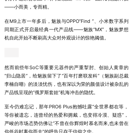
——小而美，专而精。
在M9上市一年多后，魅族与OPPO“Find ”、小米数字系列
同期正式开启最经典一代产品线——魅族“MX”，魅族梦想
机自此开始不断刷高大众对外观设计的惊艳阈值。
然而前些年SoC等重要元器件的严重掣肘、创始人黄章的
“归山隐居”，给魅族留下了“百年打磨联发科”（魅族副总裁
李楠自嘲）的淡淡忧伤，也有深以为荣的颜值设计被杂乱的
产品线呈现的“俄罗斯套娃”机海冲击的隐忧。
至今仍难忘记，那年PRO6 Plus抱憾吐露“全世界都在等，
等你被遗忘，连曾经的热爱和拥戴，也变得冷漠、疑惑”，
严峻的市场态势仿佛让“不曾在你辉煌时慕名而来,也未曾在
你低谷时离你而去”的呼告只存于信仰之中。