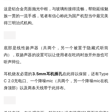
这是铝合金亮面抛光中框，与玻璃衔接得流畅，帮助延续魅
族一贯的一流手感，笔者有信心称此为国产机型当中最完美
得三明治式机构。
底部是线性扬声器（共两个，另一个被置于隐藏式听筒
内），双扬声器的设置可以让使用者在吃鸡时放开外放也可
听声辩位。
耳机烧友必需的
3.5mm耳机插孔
在此得以保留，还有Type 
C 2.0充电口、一个降噪mic（共两个，另一个降噪mic在机
身顶部）以及两条天线带于此排布。