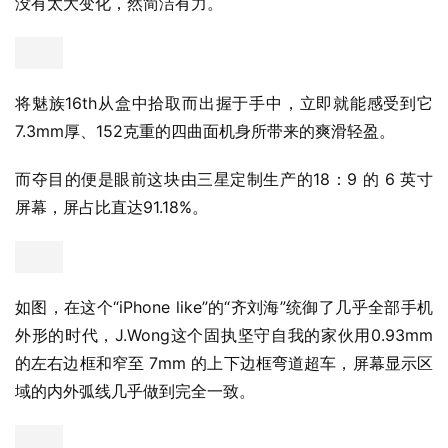
没有太大变化，然简洁有力。
将魅族16th从盒中拾取而出握于手中，立即就能感受到它
7.3mm厚、152克重的四曲面机身所带来的爽滑轻盈。
而夺目的便是眼前这块由三星定制生产的18：9 的 6 英寸
屏幕，屏占比直达91.18%。
如图，在这个“iPhone like”的“齐刘海”统御了几乎全部手机
外形的时代，J.Wong这个固执坚守自我的家伙用0.93mm
的左右边框和窄至 7mm 的上下边框弯道超车，屏幕显示区
域的内外弧线几乎做到完全一致。