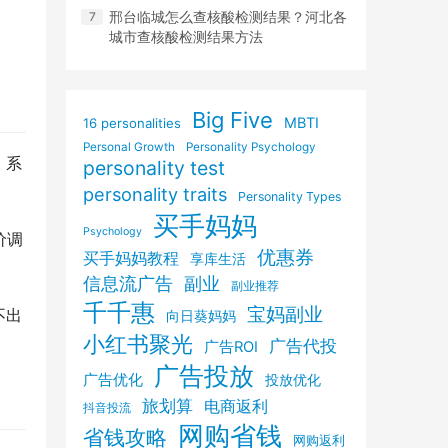
邢台临城怎么查核酸检测结果？河北各
城市查核酸检测结果方法
Big Five
MBTI
16 personalities
Personal Growth
Personality Psychology
，系
personality test
personality traits
Personality Types
买手妈妈
Psychology
价调
优惠券
买手妈妈教程
享库生活
信息流广告
副业
副业推荐
千千惠
宝妈副业
不出
向日葵妈妈
小红书聚光
广告代投
广告ROI
广告投放
广告优化
投放优化
旅划算
电商返利
抖音投流
网购省钱
省钱攻略
网购返利