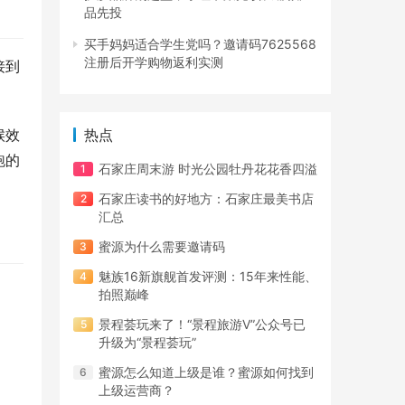
品先投
买手妈妈适合学生党吗？邀请码7625568
注册后开学购物返利实测
接到
候效
热点
跑的
石家庄周末游 时光公园牡丹花花香四溢
石家庄读书的好地方：石家庄最美书店
汇总
蜜源为什么需要邀请码
魅族16新旗舰首发评测：15年来性能、
拍照巅峰
景程荟玩来了！“景程旅游V”公众号已
升级为“景程荟玩”
蜜源怎么知道上级是谁？蜜源如何找到
上级运营商？