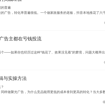
想的普遍
差的广告，转化率普遍很低。一个做家政服务的老板，抖音本地推花了六
问我投放是不是有问题，我看了他后台的数据，再点进去看他落地页，问题
的广告主都在亏钱投流
个——如果你也经历过这种”钱花了、效果没见着”的窘境，问题大概率
调整过投放结构，发现大部分人不是没钱投，而是把钱撒在了不对的地方
辑与实操方法
代？
？同样做聚光广告，为什么竞品能用更低的成本拿到更高的转化？当大多
现在AI推荐的第一屏，正在成为比出价更关键的因素。