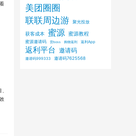
看
美团圈圈
联联周边游
聚光投放
蜜源
获客成本
蜜源教程
蜜源邀请码
返利App
购物返利
货boss
返利平台
邀请码
邀请码7625568
邀请码999333
目、
效