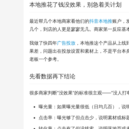
本地推花了钱没效果，别急着关计划
最近帮几个本地商家看他们的
抖音本地推
账户，
几个，到店的人更是寥寥无几。商家第一反应基本
我做了快四年
广告投放
，本地推这个产品从上线
果差，问题出在投放设置和素材上，不是平台本
老板一个参考。
先看数据再下结论
很多商家判断”没效果”的标准很主观——”没人
曝光量：如果曝光量很低（日均几百），说
点击率：曝光够了但点击少，说明素材或标
转化率：点击有了但没线索，说明落地页或