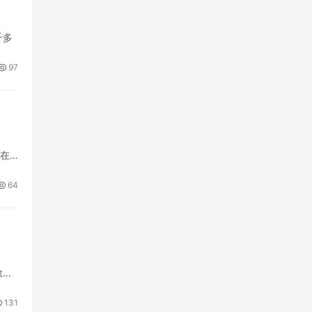
千多
根
97
出在
。这
64
数消
131