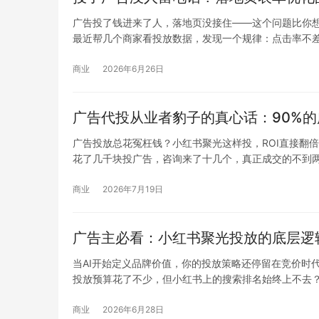
广告投了钱进来了人，落地页没接住——这个问题比你
最近帮几个商家看投放数据，发现一个规律：点击率不
块，点击了两千多次，最终只拿到了8个有效电话。他
本不在投放上。
落地页打开…
商业
2026年6月26日
广告代投从业者豹子的真心话：90%
广告投放总花冤枉钱？小红书聚光这样投，ROI直接翻倍
花了几千块投广告，咨询来了十几个，真正成交的不到两
投放策略，而不是你的产品。近两年我帮不少中小商家
篇内容，我会拆解小红书聚光平台的…
商业
2026年7月19日
广告主必看：小红书聚光投放的底层逻
当AI开始定义品牌价值，你的投放策略还停留在竞价时
投放预算花了不少，但小红书上的搜索排名始终上不去
费者决策前会先在AI搜索里”问问看”，你的品牌是否出
最近和几个做投放的朋友在微信上聊到这个话题，…
商业
2026年6月28日