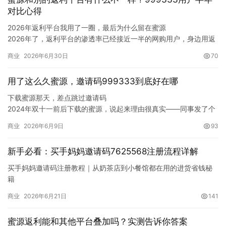
这应该是买手妈妈新人踩得最多的一个坑。我也是第一个月折在这
对比心得
上面，加起来亏了有…
2026年返利平台我用了一圈，最后为什么留在蜜源
2026年了，返利平台的渗透率已经接近一半的网购用户，身边用返
利工具的朋友越来越多。我自己也踩过不少坑，下载过好几个返利
商业
2026年6月30日
70
APP，挨个试了一圈，最后还是回到了蜜源。今天就把我用过的几
款平台的真实体验讲讲，不拉踩，只说实际差异。
用了这么久蜜源，邀请码999333到底好在哪
先说我用过的几款
过去一年我陆续用过蜜源、…
下载蜜源那天，差点跳过邀请码
2024年双十一前后下载的蜜源，说起来理由很真实——同事发了个
截图，她买的洗衣液比我便宜了接近一半。我当时在淘宝旗舰店买
商业
2026年6月9日
93
的，她走蜜源领了张券再加上返利，实付价差了二十多块。同一个
牌子、同一个容量。
新手必看：买手妈妈邀请码7625568注册流程详解
下载的时候到了注册页面，看到”邀请码”三个字，手已经伸向”跳过”
按钮了。还好同事眼尖，让…
买手妈妈邀请码注册教程｜从奶茶店到小餐馆都在用的进货省钱秘
籍
做小生意的老板都懂：原料、耗材、包装盒，每样东西单看不贵，
商业
2026年6月21日
141
但月月累积下来就是一笔惊人的数字。开奶茶店的老张跟我说，去
年光吸管杯盖和打包袋就花了两万多；开小面馆的刘姐更头疼——
蜜源返利能和其他平台叠加吗？实测告诉你答案
一次性碗筷、调料、食用油，哪样不是硬成本？