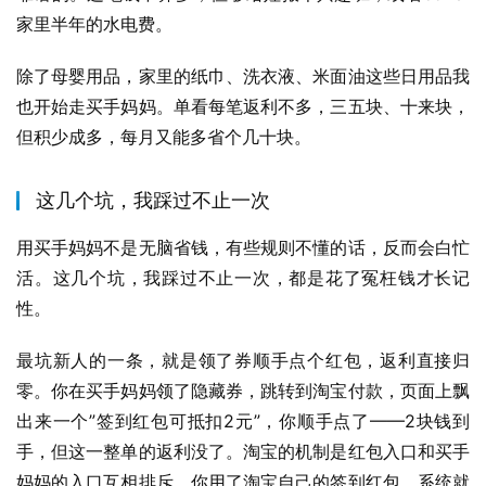
家里半年的水电费。
除了母婴用品，家里的纸巾、洗衣液、米面油这些日用品我
也开始走买手妈妈。单看每笔返利不多，三五块、十来块，
但积少成多，每月又能多省个几十块。
这几个坑，我踩过不止一次
用买手妈妈不是无脑省钱，有些规则不懂的话，反而会白忙
活。这几个坑，我踩过不止一次，都是花了冤枉钱才长记
性。
最坑新人的一条，就是领了券顺手点个红包，返利直接归
零。你在买手妈妈领了隐藏券，跳转到淘宝付款，页面上飘
出来一个”签到红包可抵扣2元”，你顺手点了——2块钱到
手，但这一整单的返利没了。淘宝的机制是红包入口和买手
妈妈的入口互相排斥，你用了淘宝自己的签到红包，系统就