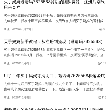
买手妈妈邀请码7625568背后的团队资源，注册后别只
用来查券
买手妈妈邀请码7625568注册后，先搞懂自购再考虑分享赚钱
去年秋天，我在小区宝妈群里第一次看到有人晒买手妈妈的返利截
图。同一罐奶粉，她比我便宜了将近二十块。追问之下才知道，她
商业
2026年6月23日
86
一直在用一个叫”买手妈妈”的APP，注册时填的邀请码是
7625568。说实话，这些年被各种”省钱神器”忽悠过太多次，我一
买手妈妈新手教程：从注册到提现（邀请码7625568）
开始是拒绝的。但她直…
买手妈妈邀请码7625568到底靠不靠谱？一个用了一年多的用户说
点实话 2025年3月，我在一个母婴群里第一次听说”买手妈妈”。当
时群里有个姐妹天天发截图—…
商业
2026年6月6日
163
用了半年买手妈妈才搞明白，邀请码7625568和这些坑
去年十一过后用买手妈妈，到现在快九个月了。中间踩过不少坑，
也帮几个朋友注册后顺带教了一下。最近问的人多，干脆把新手最
容易出问题的地方一次写清楚——不聊虚的，每一条都是自己或者
商业
2026年6月8日
116
身边人真金白银试出来的。
坑一：领了券顺手点个红包，返利直接归零
蜜源和别的返利平台有什么不一样？999333用户半年