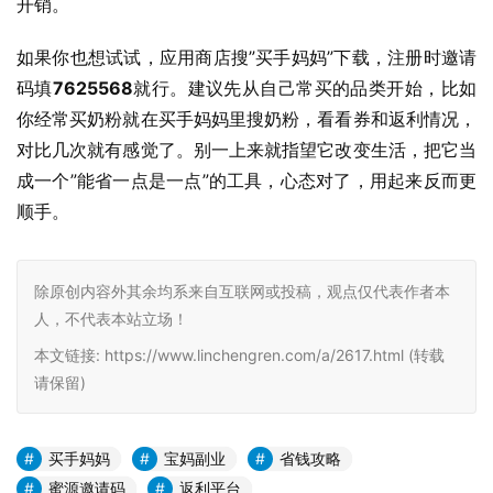
开销。
如果你也想试试，应用商店搜”买手妈妈”下载，注册时邀请
码填
7625568
就行。建议先从自己常买的品类开始，比如
你经常买奶粉就在买手妈妈里搜奶粉，看看券和返利情况，
对比几次就有感觉了。别一上来就指望它改变生活，把它当
成一个”能省一点是一点”的工具，心态对了，用起来反而更
顺手。
除原创内容外其余均系来自互联网或投稿，观点仅代表作者本
人，不代表本站立场！
本文链接: https://www.linchengren.com/a/2617.html (转载
请保留)
买手妈妈
宝妈副业
省钱攻略
蜜源邀请码
返利平台