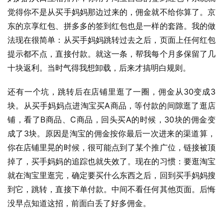
觉得你不是从买手妈妈那边过来的，佣金就不给你算了。京
东的京享红包、拼多多的签到红包也是一样的套路。我的做
法现在很简单：从买手妈妈跳转过去之后，页面上任何红包
提示都不点，直接付款。就这一条，帮我每个月多保留了几
十块返利。当时气得我想卸载，后来才搞明白规则。
还有一个坑，跳转后在店铺里逛了一圈，佣金从30变成3
块。从买手妈妈点进淘宝买A商品，等付款的间隙逛了逛店
铺，看了B商品、C商品，回头买A的时候，30块的佣金变
成了3块。原因是淘宝的佣金按你最后一次进来的渠道算，
你在店铺里晃的时候，很可能点到了某个推广位，链接被顶
掉了，买手妈妈的追踪也就失效了。现在的习惯：要逛淘宝
就在淘宝里逛完，确定要买什么东西之后，回到买手妈妈搜
到它，跳转，直接下单付款。中间不看任何其他页面。后悔
没早点知道这招，前面白丢了好多佣金。