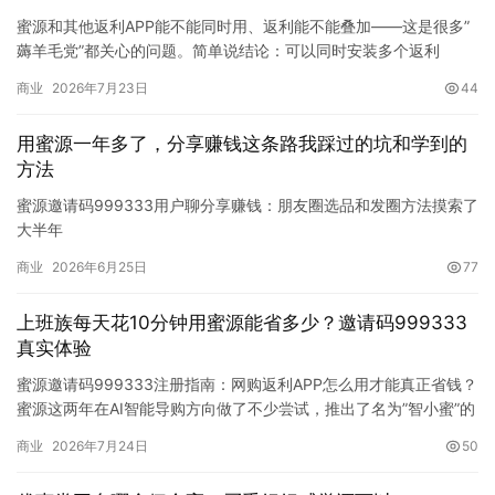
最近我发现一个很有意思的平台叫买手妈妈。…
蜜源和其他返利APP能不能同时用、返利能不能叠加——这是很多”
薅羊毛党”都关心的问题。简单说结论：可以同时安装多个返利
APP，但同一笔订单只能拿到一个平台的佣金，不存在叠加拿两份
商业
2026年7月23日
44
返利的情况。如果你同时从蜜源和另一个返利APP跳转到同一个商
品页面并下单，佣金只会归属到最后那个跳转渠道。我用蜜源快两
用蜜源一年多了，分享赚钱这条路我踩过的坑和学到的
年了，注册时填的邀请码是…
方法
蜜源邀请码999333用户聊分享赚钱：朋友圈选品和发圈方法摸索了
大半年
很多人注册蜜源之后，自购省钱这块很快就上手了——购物前打开
商业
2026年6月25日
77
App查一下，有券就领，有返利就走。但一提到”分享赚钱”，不少人
就卡住了。不知道发什么、怎么发、发多久才能看到效果。
上班族每天花10分钟用蜜源能省多少？邀请码999333
我注册蜜源快两年了，填的邀请码是999333。前半年基本只自购，
真实体验
后来…
蜜源邀请码999333注册指南：网购返利APP怎么用才能真正省钱？
蜜源这两年在AI智能导购方向做了不少尝试，推出了名为”智小蜜”的
AI助手，能够根据用户的购物习惯自动推荐优惠券和返利商品。这
商业
2026年7月24日
50
意味着普通用户在使用蜜源时，不再完全依赖人工分享和手动搜
索，而是可以借助AI工具更高效地找到省钱机会。对于想用返利APP