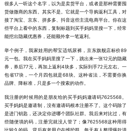
很多人一听这个名字，以为是卖货平台，或者是那种需要囤
货做微商的东西。其实不是。它就是一个导购返利工具，对
接了淘宝、京东、拼多多、抖音这些主流电商平台。你在这
些平台上看中的东西，复制标题到买手妈妈里搜一下，经常
能挖出隐藏优惠券，还能额外拿一笔返利。
举个例子，我家娃用的帮宝适纸尿裤，京东旗舰店标价89
元一包。我在买手妈妈里搜了一下，跳出来一张12元的隐藏
券，券后77元，再加上返利4块多，实际到手72元左右。一
包省17块，一个月四包就是68块。这种省法，不需要你换
品牌、降标准，只是多一个搜索的动作。
我注册的时候用的是朋友给的买手妈妈邀请码7625568。
买手妈妈是邀请制，没有邀请码根本注册不了。这个码除了
是进门钥匙，还决定你进哪个团队社群。我后来对比过，有
些随便填的码，注册完就没人管了；像7625568这种用得
比较久的码，背后有老用户在维护群，每天有人整理爆款清