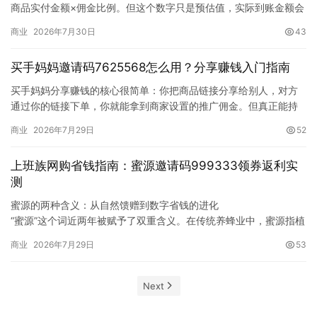
商品实付金额×佣金比例。但这个数字只是预估值，实际到账金额会
受品类佣金率差异、平台结算规则、下单路径、是否叠加红包等多
商业
2026年7月30日
43
种因素影响。很多人发现实际到账和预估不一样，甚至直接归零，
就是因为中间某个环节出了问题。我用买手妈妈一年多，2026年7
买手妈妈邀请码7625568怎么用？分享赚钱入门指南
月把佣金计算的完整逻…
买手妈妈分享赚钱的核心很简单：你把商品链接分享给别人，对方
通过你的链接下单，你就能拿到商家设置的推广佣金。但真正能持
续赚到佣金的人，不是发链接发得最多的人，而是能帮别人找到真
商业
2026年7月29日
52
正划算商品的人。我自己用买手妈妈一年多，分享佣金从几十块慢
慢稳定到几百块区间，最大的体会是选品比数量重要、信任比话术
上班族网购省钱指南：蜜源邀请码999333领券返利实
重要。以下经验截至2026年7…
测
蜜源的两种含义：从自然馈赠到数字省钱的进化
“蜜源”这个词近两年被赋予了双重含义。在传统养蜂业中，蜜源指植
物分泌花蜜的来源——荔枝、龙眼、椴树等蜜源植物；而在消费领
商业
2026年7月29日
53
域，蜜源也指代一款帮助数千万用户网购省钱的社交电商导购
App。两种”蜜源”看似无关，却在近年呈现出奇妙的平行叙事：自然
蜜源因极端气候大幅减产，而数字世界的蜜…
Next