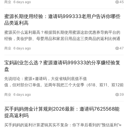
商业
6 days ago
45
频率自动推送商品，群成员通过链接下单，佣金算到你头上。这个
功能不是开了就能躺平收钱——它有版本要求、授权门槛、免费使
蜜源长期使用经验：邀请码999333老用户告诉你哪些
用条件，而且适不适合你取决…
品类返利高
蜜源买什么返利最高？根据我长期使用蜜源这款优惠券导购平台的
经验，美妆护肤、母婴用品和家居日用品这三类商品的返利比例通
常是最高的，部分商品返利可以达到商品售价的10%到40%。数码
商业
6 days ago
47
电子产品虽然单价高，但因为利润透明、价格竞争激烈，返利比例
反而偏低，大多在5%到15%之间。搞清楚不同品类的返利差异，能
宝妈副业怎么选？蜜源邀请码999333的分享赚经验复
帮你把每一笔购物的返利…
盘
先说结论：蜜源+邀请码，大促省钱到底值不值
值，但对部分订单值。近两年我把三个大促季（618、双11、双12前
后各一个周期）共三个月的订单逐笔记账，把每单的券面额和返利
商业
6 days ago
39
单独记录，累计省下约1600元（落在1400～1800元区间），其中
约七成来自蜜源，其余来自平台百亿补贴和红包满减。本文更新于
买手妈妈佣金计算规则2026最新：邀请码7625568能
最近一次大促结算之后，数据…
提高返利吗
买手妈妈的返利计算逻辑其实不复杂：你下单后看到的”预估返利”≈