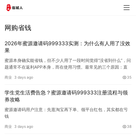
网购省钱
2026年蜜源邀请码999333实测：为什么有人用了没效
果
蜜源本身确实能省钱，但不少人用了一段时间觉得”没省到什么”，问
题通常不在返利APP本身，而在使用习惯。最常见的三个原因：直
接在淘宝京东下单后才想起蜜源、用了平台红包导致返利被抵扣归
商业
3 days ago
35
零、只在大促时才打开蜜源而忽略了日常消费。据蜜源官方公开数
据（2025年），平台累计返利超15亿元，说明返利是真实存在的
学生党生活费告急？蜜源邀请码999333注册流程与领
——关键在于你有没有…
券攻略
蜜源邀请码用户注意：先逛淘宝再下单、领平台红包，其实都在亏
钱
这篇文章要回答的问题是：为什么”先逛淘宝收藏、再上蜜源下单更
商业
3 days ago
38
稳妥”的说法，实际却让很多人越省越亏。答案很直接——先逛淘宝