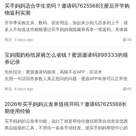
会被系统标记为高意向用户，订单归因到蜜源时触发降佣；领平台
买手妈妈适合学生党吗？邀请码7625568注册后开学购
红包则可能直接丢单，用3元红包换掉8元佣金。这两个都是返利用
物返利实测
户最常踩的丢返利陷阱…
开学季采购文具、数码、宿舍用品，加起来少则几百多则上千，很
多人不知道这些都能通过买手妈妈领隐藏券再拿一笔返利。具体操
作不复杂：把你想买的商品标题复制到买手妈妈APP里搜索，它会
商业
3 days ago
39
自动匹配对应的隐藏优惠券和返利金额，领完券跳回原平台下单，
确认收货后次月就能提现返利佣金。我自己从大学用到现在，开学
宝妈囤奶粉纸尿裤怎么省钱？蜜源邀请码999333的领
采购这一波省下来的钱够吃好几…
券记录
先给结论：蜜源邀请码能用，风险不在APP，在话术
先用一句话回答多数人真正想问的问题：蜜源APP本身可以正常使
用，它本质是一款”先领券、后返利”的电商导购工具，真正的风险不
商业
4 days ago
65
在工具，而在于你被什么样的推广话术带偏。蜜源邀请码999333是
我从早期版本就开始使用、持续自用的推广码，以下内容基于我这
2026年买手妈妈云发单值得开吗？邀请码7625568长
几年的实测，也先说明白：这…
期使用经验
买手妈妈的云发单功能，说白了就是帮你往微信群里自动发送优惠
商品链接的工具，不用你一条条手动转发。据买手妈妈帮助中心的
功能说明（2026），云发单绑定微信和群聊后，系统会按你设定的