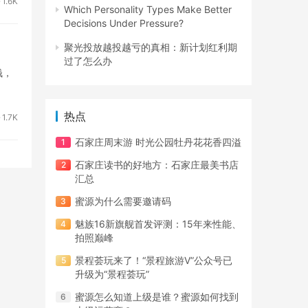
1.6K
Which Personality Types Make Better
Decisions Under Pressure?
聚光投放越投越亏的真相：新计划红利期
过了怎么办
钱，
热点
1.7K
石家庄周末游 时光公园牡丹花花香四溢
石家庄读书的好地方：石家庄最美书店
汇总
蜜源为什么需要邀请码
魅族16新旗舰首发评测：15年来性能、
拍照巅峰
景程荟玩来了！“景程旅游V”公众号已
升级为“景程荟玩”
蜜源怎么知道上级是谁？蜜源如何找到